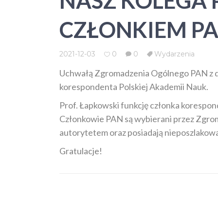
NASZ KOLEGA 
CZŁONKIEM P
2021-12-03
0
0
Wydarzenia
Uchwałą Zgromadzenia Ogólnego PAN z dn
korespondenta Polskiej Akademii Nauk.
Prof. Łapkowski funkcję członka korespon
Członkowie PAN są wybierani przez Zgro
autorytetem oraz posiadają nieposzlakowa
Gratulacje!