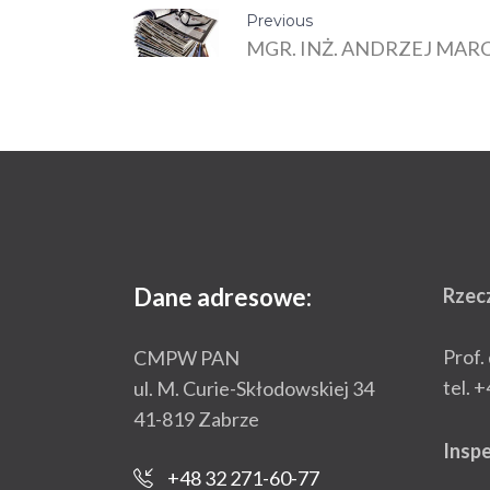
Previous
MGR. INŻ. ANDRZEJ MAR
Dane adresowe:
Rzec
Prof.
CMPW PAN
tel. 
ul. M. Curie-Skłodowskiej 34
41-819 Zabrze
Insp
+48 32 271-60-77