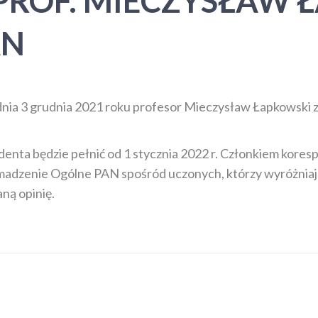
PROF. MIECZYSŁAW 
AN
ia 3 grudnia 2021 roku profesor Mieczysław Łapkowski z
denta będzie pełnić od 1 stycznia 2022 r. Członkiem kore
madzenie Ogólne PAN spośród uczonych, którzy wyróżniaj
ną opinię.