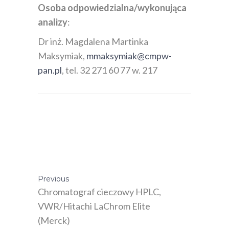
Osoba odpowiedzialna/wykonująca
analizy
:
Dr inż. Magdalena Martinka
Maksymiak,
mmaksymiak@cmpw-
pan.pl
, tel. 32 271 60 77 w. 217
Previous
Chromatograf cieczowy HPLC,
VWR/Hitachi LaChrom Elite
(Merck)