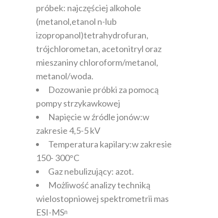
próbek: najczęściej alkohole
(metanol,etanol n-lub
izopropanol)tetrahydrofuran,
trójchlorometan, acetonitryl oraz
mieszaniny chloroform/metanol,
metanol/woda.
Dozowanie próbki za pomocą
pompy strzykawkowej
Napięcie w źródle jonów:w
zakresie 4,5-5 kV
Temperatura kapilary:w zakresie
150- 300°C
Gaz nebulizujący: azot.
Możliwość analizy techniką
wielostopniowej spektrometrii mas
ESI-MS
n