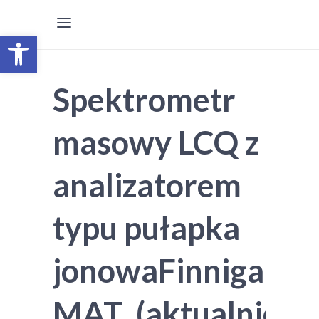
Otwórz pasek narzędzi
Spektrometr
masowy LCQ z
analizatorem
typu pułapka
jonowaFinnigan
MAT (aktualnie