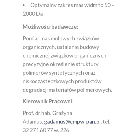
Optymalny zakres mas widm to 50 –
2000 Da
Możliwości badawcze:
Pomiar mas molowych związków
organicznych, ustalenie budowy
chemicznej związków organicznych,
precyzyjne określenie struktury
polimerów syntetycznych oraz
niskocząsteczkowych produktów
degradacji materiałów polimerowych.
Kierownik Pracowni
:
Prof. dr hab. Grażyna
Adamus,
gadamus@cmpw-pan.pl
, tel.
32 271 60 77 w. 226