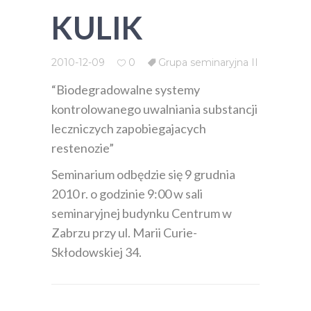
KULIK
2010-12-09
0
Grupa seminaryjna II
“Biodegradowalne systemy
kontrolowanego uwalniania substancji
leczniczych zapobiegajacych
restenozie”
Seminarium odbędzie się 9 grudnia
2010 r. o godzinie 9:00 w sali
seminaryjnej budynku Centrum w
Zabrzu przy ul. Marii Curie-
Skłodowskiej 34.