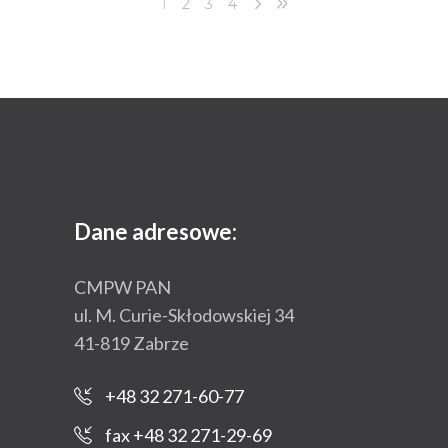
1
2
3
4
Dane adresowe:
CMPW PAN
ul. M. Curie-Skłodowskiej 34
41-819 Zabrze
+48 32 271-60-77
fax +48 32 271-29-69