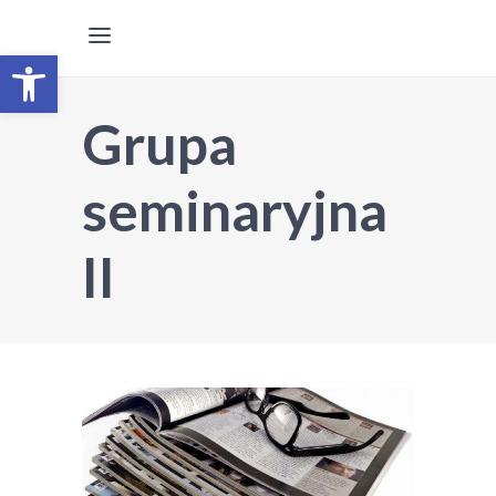
Otwórz pasek narzędzi
Grupa
seminaryjna
II