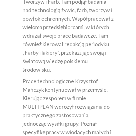
Tworzyw i Farb. Tam podjął badania
nad technologią żywic, farb, tworzyw i
powłok ochronnych. Współpracował z
wieloma przedsiębiorcami, w których
wdrażał swoje prace badawcze. Tam
również kierował redakcją periodyku
„Farby i lakiery”, przekazując swoją i
światową wiedzę polskiemu
środowisku.
Prace technologiczne Krzysztof
Mańczyk kontynuował w przemyśle.
Kierując zespołem w firmie
MULTIPLAN wdrożył rozwiązania do
praktycznego zastosowania,
jednocząc wysiłki grupy. Poznał
specyfikę pracy w wiodących małych i