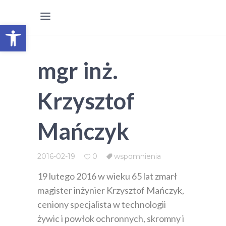
Otwórz pasek narzędzi
mgr inż.
Krzysztof
Mańczyk
2016-02-19
0
wspomnienia
19 lutego 2016 w wieku 65 lat zmarł
magister inżynier Krzysztof Mańczyk,
ceniony specjalista w technologii
żywic i powłok ochronnych, skromny i