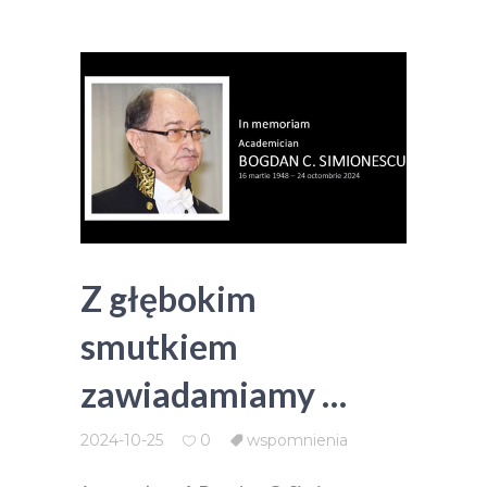
Z głębokim
smutkiem
zawiadamiamy …
2024-10-25
0
wspomnienia