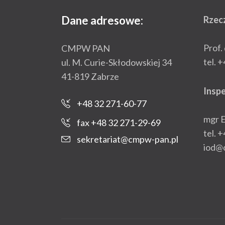
Dane adresowe:
Rzec
Prof.
CMPW PAN
tel. 
ul. M. Curie-Skłodowskiej 34
41-819 Zabrze
Insp
+48 32 271-60-77
mgr 
fax +48 32 271-29-69
tel. 
sekretariat@cmpw-pan.pl
iod@