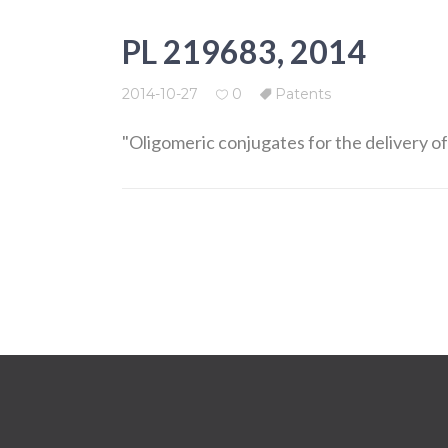
PL 219683, 2014
2014-10-27
0
Patents
"Oligomeric conjugates for the delivery of