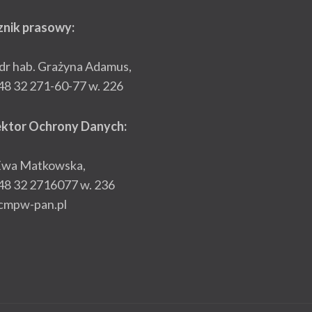
znik prasowy:
 dr hab. Grażyna Adamus,
+48 32 271-60-77 w. 226
ektor Ochrony Danych:
Ewa Matkowska,
+48 32 2716077 w. 236
cmpw-pan.pl