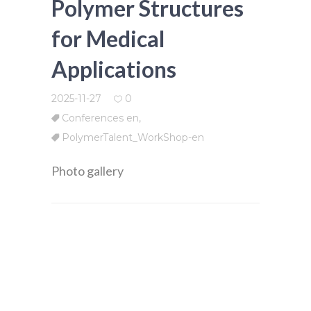
Polymer Structures
for Medical
Applications
2025-11-27
0
Conferences en
,
PolymerTalent_WorkShop-en
Photo gallery