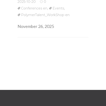
2025-10-20
0
Conferences en
,
Events
,
PolymerTalent_WorkShop-en
November 26, 2025